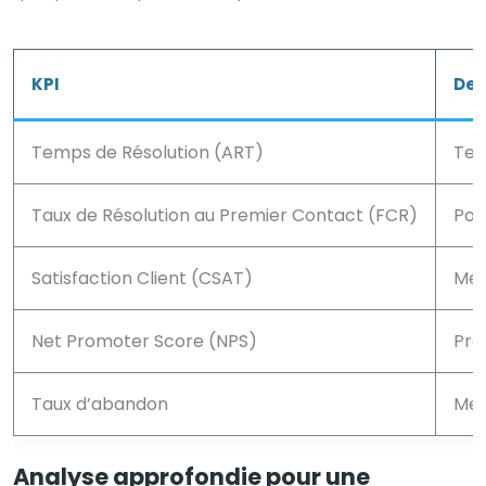
KPI
Des
Temps de Résolution (ART)
Tem
Taux de Résolution au Premier Contact (FCR)
Pou
Satisfaction Client (CSAT)
Mesu
Net Promoter Score (NPS)
Pro
Taux d’abandon
Mes
Analyse approfondie pour une